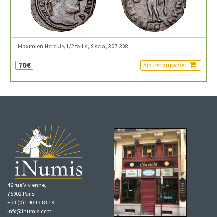
Maximien Hercule,1/2 follis, Siscia, 307-308
70€
Ajouter au panier
46 rue Vivienne,
75002 Paris
+33 (0)1 40 13 83 19
info@inumis.com