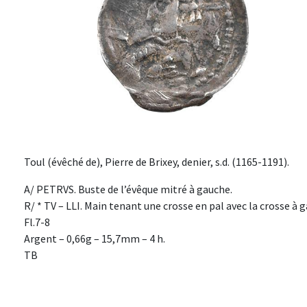
Toul (évêché de), Pierre de Brixey, denier, s.d. (1165-1191).
A/ PETRVS. Buste de l’évêque mitré à gauche.
R/ * TV – LLI. Main tenant une crosse en pal avec la crosse à 
Fl.7-8
Argent – 0,66g – 15,7mm – 4 h.
TB