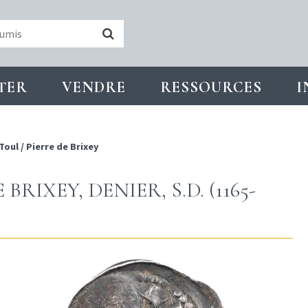
TER
VENDRE
RESSOURCES
I
Toul
/
Pierre de Brixey
BRIXEY, DENIER, S.D. (1165-