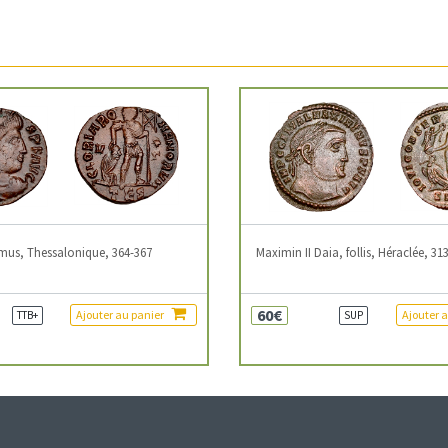
mus, Thessalonique, 364-367
Maximin II Daia, follis, Héraclée, 31
60€
Ajouter au panier
Ajouter 
TTB+
SUP