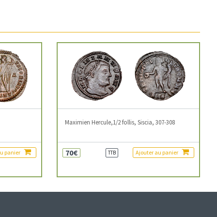
3
Maximien Hercule,1/2 follis, Siscia, 307-308
70€
au panier
Ajouter au panier
TTB