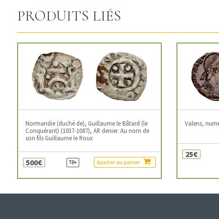
PRODUITS LIÉS
Normandie (duché de), Guillaume le Bâtard (le
Valens, num
Conquérant) (1037-1087), AR denier. Au nom de
son fils Guillaume le Roux
25€
500€
Ajouter au panier
TB+