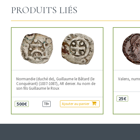
PRODUITS LIÉS
Normandie (duché de), Guillaume le Bâtard (le
Valens, num
Conquérant) (1037-1087), AR denier. Au nom de
son fils Guillaume le Roux
25€
500€
Ajouter au panier
TB+