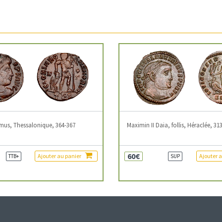
mus, Thessalonique, 364-367
Maximin II Daia, follis, Héraclée, 31
60€
Ajouter au panier
Ajouter 
TTB+
SUP