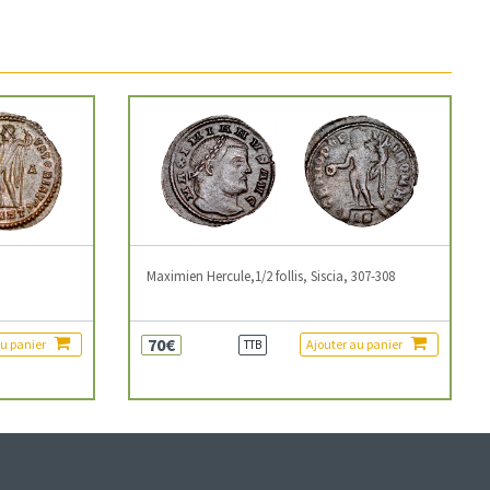
3
Maximien Hercule,1/2 follis, Siscia, 307-308
70€
au panier
Ajouter au panier
TTB