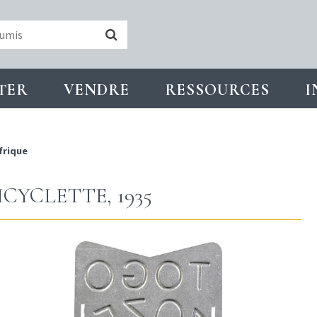
TER
VENDRE
RESSOURCES
I
frique
CYCLETTE, 1935