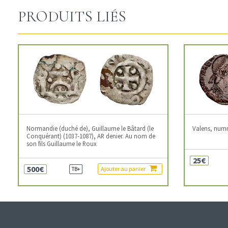
PRODUITS LIÉS
Normandie (duché de), Guillaume le Bâtard (le
Valens, num
Conquérant) (1037-1087), AR denier. Au nom de
son fils Guillaume le Roux
25€
500€
Ajouter au panier
TB+