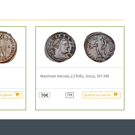
3
Maximien Hercule,1/2 follis, Siscia, 307-308
70€
au panier
Ajouter au panier
TTB