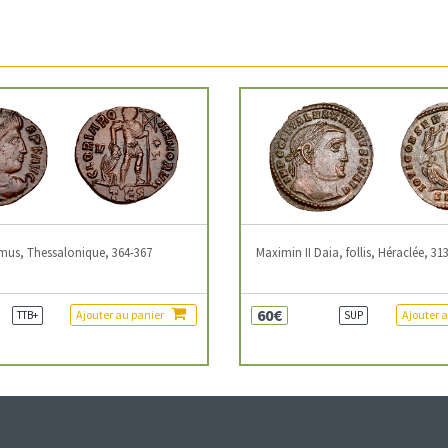
mus, Thessalonique, 364-367
Maximin II Daia, follis, Héraclée, 31
60€
Ajouter au panier
Ajouter 
TTB+
SUP