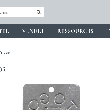
TER
VENDRE
RESSOURCES
I
frique
35