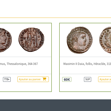
mus, Thessalonique, 364-367
Maximin II Daia, follis, Héraclée, 31
60€
Ajouter au panier
Ajouter 
TTB+
SUP