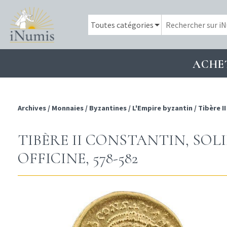
ACHE
Archives
/
Monnaies
/
Byzantines
/
L'Empire byzantin
/
Tibère I
TIBÈRE II CONSTANTIN, SOL
OFFICINE, 578-582