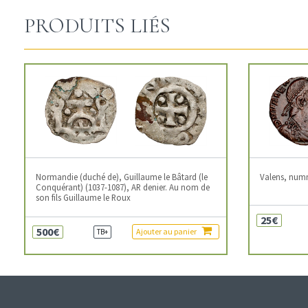
PRODUITS LIÉS
Normandie (duché de), Guillaume le Bâtard (le
Valens, num
Conquérant) (1037-1087), AR denier. Au nom de
son fils Guillaume le Roux
25€
500€
Ajouter au panier
TB+