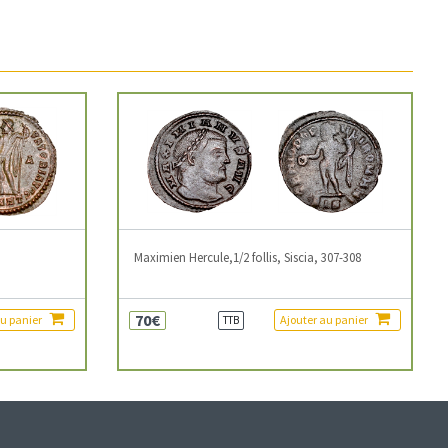
3
Maximien Hercule,1/2 follis, Siscia, 307-308
70€
au panier
Ajouter au panier
TTB