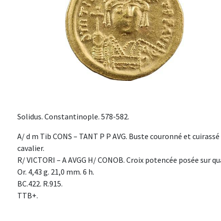
Solidus. Constantinople. 578-582.
A/ d m Tib CONS – TANT P P AVG. Buste couronné et cuirassé v
cavalier.
R/ VICTORI – A AVGG H/ CONOB. Croix potencée posée sur qu
Or. 4,43 g. 21,0 mm. 6 h.
BC.422. R.915.
TTB+.