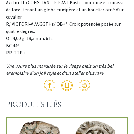
A/ d m TIb CONS-TANT P P AVI. Buste couronné et cuirassé
de face, tenant un globe crucigère et un bouclier orné d’un
cavalier.
R/ VICTORI-A AVGGTHs/ OB+*. Croix potencée posée sur
quatre degrés.
Or. 4,00 g. 19,5 mm. 6 h.
BC.446.
RR. TTB+.
Une usure plus marquée sur le visage mais un très bel
exemplaire d'un joli style et d'un atelier plus rare
PRODUITS LIÉS