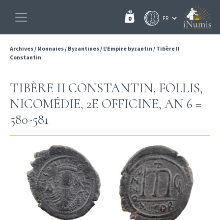
0
Archives
/
Monnaies
/
Byzantines
/
L'Empire byzantin
/
Tibère II
Constantin
TIBÈRE II CONSTANTIN, FOLLIS,
NICOMÉDIE, 2E OFFICINE, AN 6 =
580-581