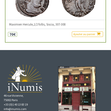
Maximien Hercule,1/2 follis, Siscia, 307-308
70€
Ajouter au panier
46 rue Vivienne,
75002 Paris
+33 (0)1 40 13 83 19
info@inumis.com