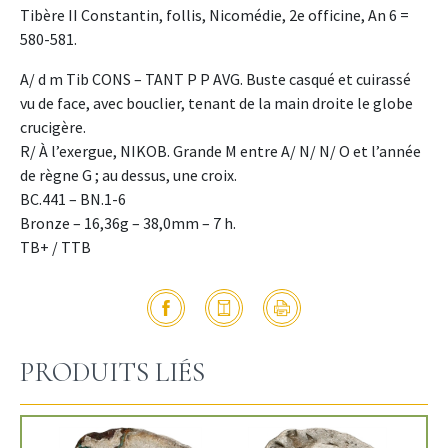
Tibère II Constantin, follis, Nicomédie, 2e officine, An 6 =
580-581.
A/ d m Tib CONS – TANT P P AVG. Buste casqué et cuirassé
vu de face, avec bouclier, tenant de la main droite le globe
crucigère.
R/ À l’exergue, NIKOB. Grande M entre A/ N/ N/ O et l’année
de règne G ; au dessus, une croix.
BC.441 – BN.1-6
Bronze – 16,36g – 38,0mm – 7 h.
TB+ / TTB
PRODUITS LIÉS