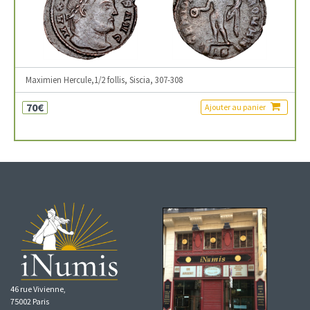
Maximien Hercule,1/2 follis, Siscia, 307-308
70€
Ajouter au panier
46 rue Vivienne,
75002 Paris