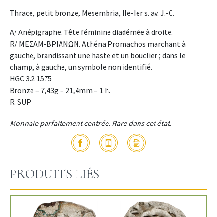
Thrace, petit bronze, Mesembria, IIe-Ier s. av. J.-C.
A/ Anépigraphe. Tête féminine diadémée à droite.
R/ ΜΕΣΑΜ-ΒΡΙΑΝΩΝ. Athéna Promachos marchant à
gauche, brandissant une haste et un bouclier ; dans le
champ, à gauche, un symbole non identifié.
HGC 3.2 1575
Bronze – 7,43g – 21,4mm – 1 h.
R. SUP
Monnaie parfaitement centrée. Rare dans cet état.
PRODUITS LIÉS