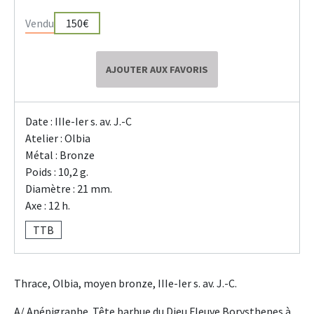
Vendu
150€
AJOUTER AUX FAVORIS
Date : IIIe-Ier s. av. J.-C
Atelier : Olbia
Métal : Bronze
Poids : 10,2 g.
Diamètre : 21 mm.
Axe : 12 h.
TTB
Thrace, Olbia, moyen bronze, IIIe-Ier s. av. J.-C.
A/ Anépigraphe. Tête barbue du Dieu Fleuve Borysthenes à