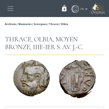
0
Archives
/
Monnaies
/
Grecques
/
Thrace
/
Olbia
THRACE, OLBIA, MOYEN
BRONZE, IIIE-IER S. AV. J.-C.