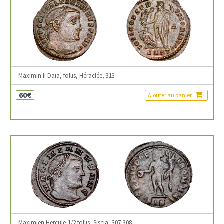
Maximin II Daia, follis, Héraclée, 313
60€
Ajouter au panier
Maximien Hercule,1/2 follis, Siscia, 307-308