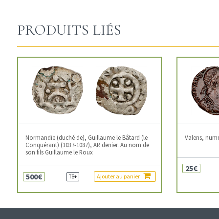
PRODUITS LIÉS
Normandie (duché de), Guillaume le Bâtard (le
Valens, num
Conquérant) (1037-1087), AR denier. Au nom de
son fils Guillaume le Roux
25€
500€
Ajouter au panier
TB+