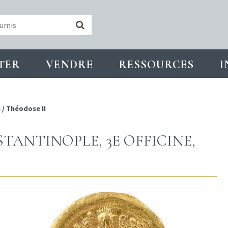
TER
VENDRE
RESSOURCES
I
n
/
Théodose II
STANTINOPLE, 3E OFFICINE,