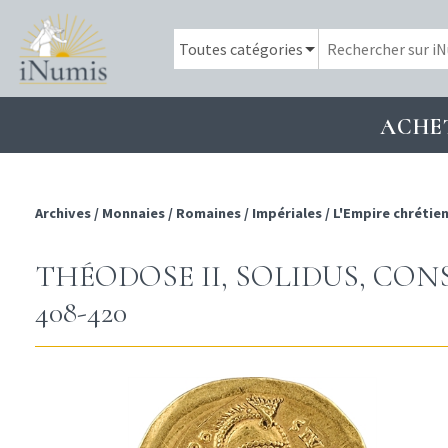
ACHE
Archives
/
Monnaies
/
Romaines
/
Impériales
/
L'Empire chrétie
THÉODOSE II, SOLIDUS, CON
408-420