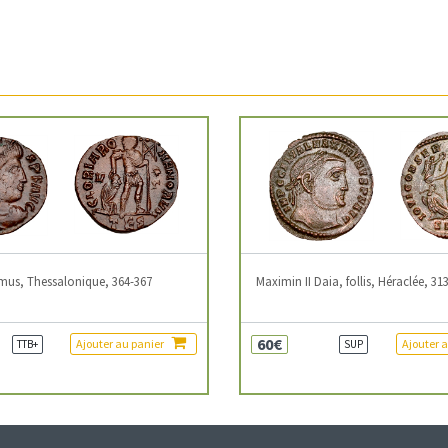
mus, Thessalonique, 364-367
Maximin II Daia, follis, Héraclée, 31
60€
Ajouter au panier
Ajouter 
TTB+
SUP