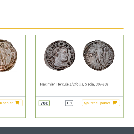
3
Maximien Hercule,1/2 follis, Siscia, 307-308
70€
au panier
Ajouter au panier
TTB