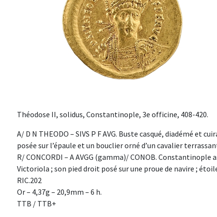
Théodose II, solidus, Constantinople, 3e officine, 408-420.
A/ D N THEODO – SIVS P F AVG. Buste casqué, diadémé et cuira
posée sur l’épaule et un bouclier orné d’un cavalier terrassa
R/ CONCORDI – A AVGG (gamma)/ CONOB. Constantinople assis
Victoriola ; son pied droit posé sur une proue de navire ; étoil
RIC.202
Or – 4,37g – 20,9mm – 6 h.
TTB / TTB+