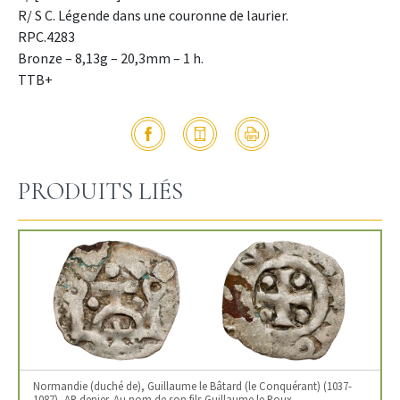
R/ S C. Légende dans une couronne de laurier.
RPC.4283
Bronze – 8,13g – 20,3mm – 1 h.
TTB+
PRODUITS LIÉS
Normandie (duché de), Guillaume le Bâtard (le Conquérant) (1037-
1087), AR denier. Au nom de son fils Guillaume le Roux