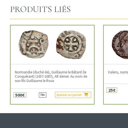
PRODUITS LIÉS
Normandie (duché de), Guillaume le Bâtard (le
Valens, num
Conquérant) (1037-1087), AR denier. Au nom de
son fils Guillaume le Roux
25€
500€
Ajouter au panier
TB+