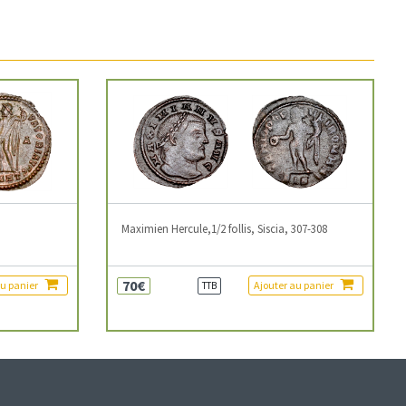
3
Maximien Hercule,1/2 follis, Siscia, 307-308
70€
au panier
Ajouter au panier
TTB