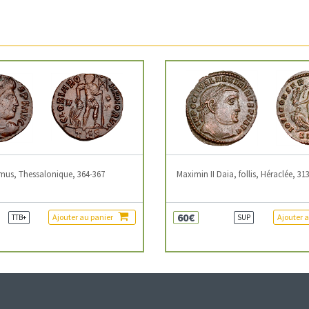
mus, Thessalonique, 364-367
Maximin II Daia, follis, Héraclée, 31
60€
Ajouter au panier
Ajouter 
TTB+
SUP