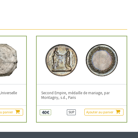
Universelle
Second Empire, médaille de mariage, par
Montagny, s.d., Paris
40€
au panier
Ajouter au panier
SUP