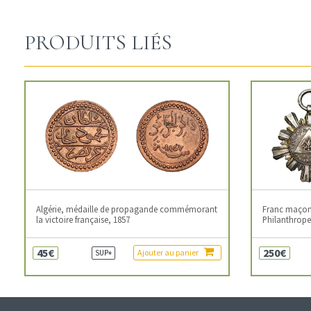
PRODUITS LIÉS
Algérie, médaille de propagande commémorant
Franc maçonn
la victoire française, 1857
Philanthropes
45€
250€
Ajouter au panier
SUP+