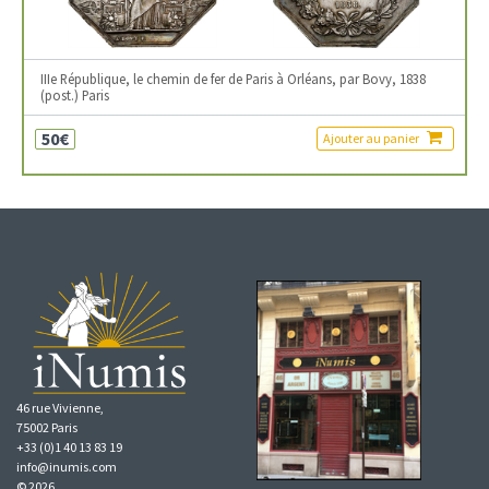
IIIe République, le chemin de fer de Paris à Orléans, par Bovy, 1838
(post.) Paris
50€
Ajouter au panier
46 rue Vivienne,
75002 Paris
+33 (0)1 40 13 83 19
info@inumis.com
© 2026