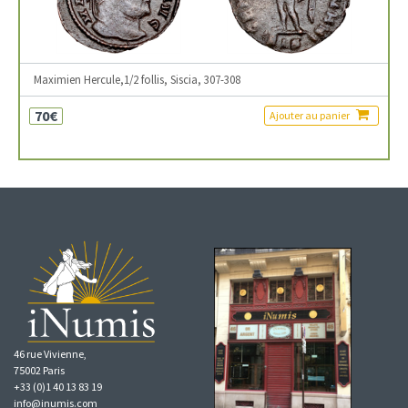
Maximien Hercule,1/2 follis, Siscia, 307-308
70€
Ajouter au panier
46 rue Vivienne,
75002 Paris
+33 (0)1 40 13 83 19
info@inumis.com