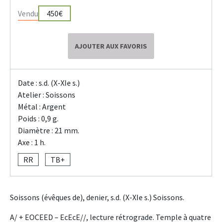
Vendu
450€
AJOUTER AUX FAVORIS
Date : s.d. (X-XIe s.)
Atelier : Soissons
Métal : Argent
Poids : 0,9 g.
Diamètre : 21 mm.
Axe : 1 h.
RR
TB+
Soissons (évêques de), denier, s.d. (X-XIe s.) Soissons.
A/ + EOCEED – EcEcE//, lecture rétrograde. Temple à quatre