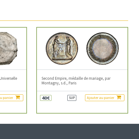
Universelle
Second Empire, médaille de mariage, par
Montagny, s.d., Paris
40€
au panier
Ajouter au panier
SUP