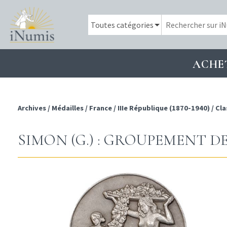
ACHE
Archives
/
Médailles
/
France
/
IIIe République (1870-1940)
/
Cla
SIMON (G.) : GROUPEMENT DES