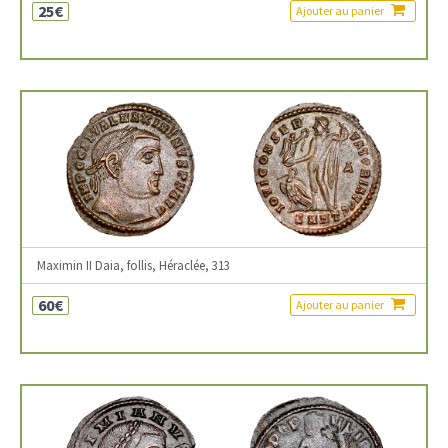
25€
Ajouter au panier
Maximin II Daia, follis, Héraclée, 313
60€
Ajouter au panier