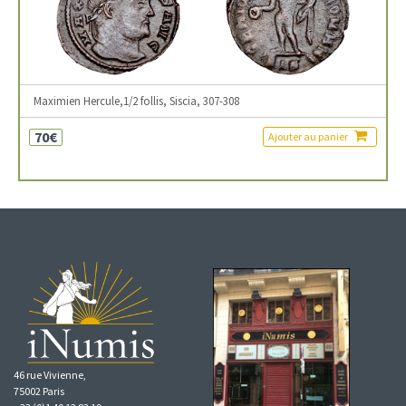
Maximien Hercule,1/2 follis, Siscia, 307-308
70€
Ajouter au panier
46 rue Vivienne,
75002 Paris