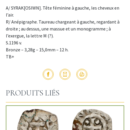
A/ SYRAK[OSIWN]. Tête féminine à gauche, les cheveux en
l’air.
R/ Anépigraphe. Taureau chargeant à gauche, regardant à
droite ; au dessus, une massue et un monogramme ; à
l’exergue, la lettre M (?).
S.1196 v.
Bronze – 3,28g – 15,0mm – 12 h.
TB+
PRODUITS LIÉS