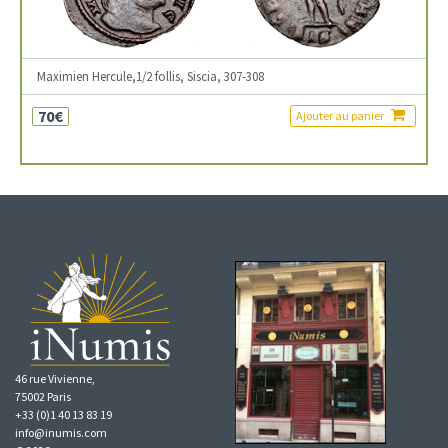
Maximien Hercule,1/2 follis, Siscia, 307-308
70€
Ajouter au panier
46 rue Vivienne,
75002 Paris
+33 (0)1 40 13 83 19
info@inumis.com