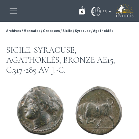
0
Archives
/
Monnaies
/
Grecques
/
Sicile
/
Syracuse
/
Agathoklès
SICILE, SYRACUSE,
AGATHOKLÈS, BRONZE AE15,
C.317-289 AV. J.-C.