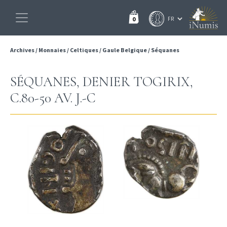
0
Archives
/
Monnaies
/
Celtiques
/
Gaule Belgique
/
Séquanes
SÉQUANES, DENIER TOGIRIX,
C.80-50 AV. J.-C