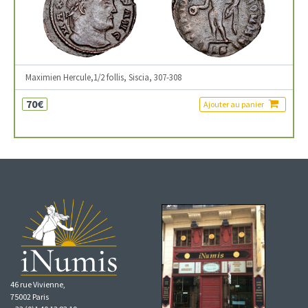
Maximien Hercule,1/2 follis, Siscia, 307-308
70€
Ajouter au panier
46 rue Vivienne,
75002 Paris