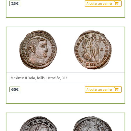
25€
Ajouter au panier
Maximin II Daia, follis, Héraclée, 313
60€
Ajouter au panier