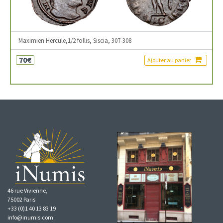
Maximien Hercule,1/2 follis, Siscia, 307-308
70€
Ajouter au panier
46 rue Vivienne,
75002 Paris
+33 (0)1 40 13 83 19
info@inumis.com