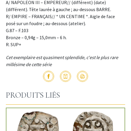
A/ NAPOLEON III – EMPEREUR// (différent) (date)
(différent). Tête laurée à gauche ; au-dessous BARRE.
R/ EMPIRE – FRANÇAIS// * UN CENTIME *. Aigle de face
posé sur un foudre ; au-dessous (atelier).
G.87 – F.103
Bronze – 0,94g – 15,0mm – 6 h.
R. SUP+
Cet exemplaire est quasiment splendide, c'est le plus rare
millésime de cette série
PRODUITS LIÉS