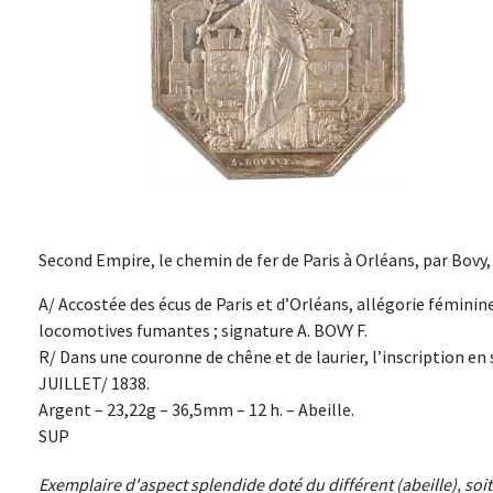
Second Empire, le chemin de fer de Paris à Orléans, par Bovy, 
A/ Accostée des écus de Paris et d’Orléans, allégorie féminin
locomotives fumantes ; signature A. BOVY F.
R/ Dans une couronne de chêne et de laurier, l’inscription 
JUILLET/ 1838.
Argent – 23,22g – 36,5mm – 12 h. – Abeille.
SUP
Exemplaire d'aspect splendide doté du différent (abeille), soi