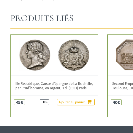
PRODUITS LIÉS
IIIe République, Caisse d’épargne de La Rochelle,
Second Empire
par Prud’homme, en argent, s.d. (1903) Paris
Toulouse, 18
45€
40€
Ajouter au panier
TTB+