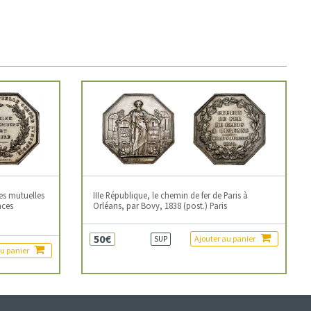
es mutuelles
IIIe République, le chemin de fer de Paris à
nces
Orléans, par Bovy, 1838 (post.) Paris
50€
Ajouter au panier
SUP
au panier