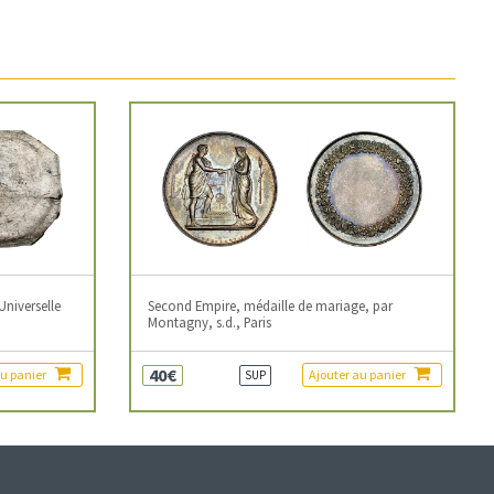
Universelle
Second Empire, médaille de mariage, par
Montagny, s.d., Paris
40€
au panier
Ajouter au panier
SUP