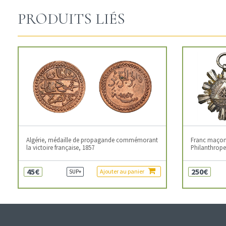
PRODUITS LIÉS
Algérie, médaille de propagande commémorant
Franc maçonn
la victoire française, 1857
Philanthropes
45€
250€
Ajouter au panier
SUP+