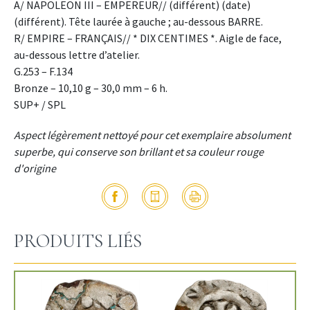
A/ NAPOLEON III – EMPEREUR// (différent) (date)
(différent). Tête laurée à gauche ; au-dessous BARRE.
R/ EMPIRE – FRANÇAIS// * DIX CENTIMES *. Aigle de face,
au-dessous lettre d’atelier.
G.253 – F.134
Bronze – 10,10 g – 30,0 mm – 6 h.
SUP+ / SPL
Aspect légèrement nettoyé pour cet exemplaire absolument
superbe, qui conserve son brillant et sa couleur rouge
d'origine
PRODUITS LIÉS