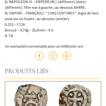
A/ NAPOLEON III – EMPEREUR// (différent) (date)
(différent). Tête nue à gauche ; au-dessous BARRE.
R/ EMPIRE – FRANÇAIS// * CINQ CENTIMES *. Aigle de face
posé sur un foudre ; au-dessous (atelier).
G.152 – F.116
Bronze – 4,74g – 25,0mm – 6 h.
R. TB
Un exemplaire convenable pour ce millésime rare
PRODUITS LIÉS