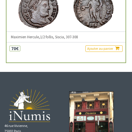
Maximien Hercule,1/2 follis, Siscia, 307-308
70€
Ajouter au panier
46 rue Vivienne,
75002 Paris