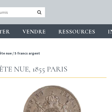
TER
VENDRE
RESSOURCES
I
ête nue
/
5 francs argent
TE NUE, 1855 PARIS