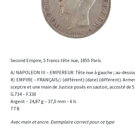
Second Empire, 5 francs tête nue, 1855 Paris.
A/ NAPOLEON III – EMPEREUR. Tête nue à gauche ; au-dessous
R/ EMPIRE – FRANÇAIS// (différent) (date) (différent). Arme
sceptre et une main de Justice posés en sautoir, accosté de 5 
G.734 – F.330
Argent – 24,87 g – 37,0 mm – 6 h.
TTB
Avec main et ancre. Exemplaire correct pour ce type