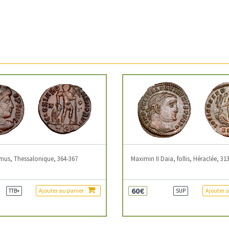
mus, Thessalonique, 364-367
Maximin II Daia, follis, Héraclée, 31
60€
Ajouter au panier
Ajouter 
TTB+
SUP