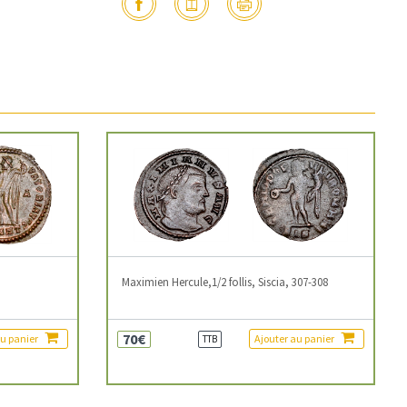
3
Maximien Hercule,1/2 follis, Siscia, 307-308
70€
au panier
Ajouter au panier
TTB