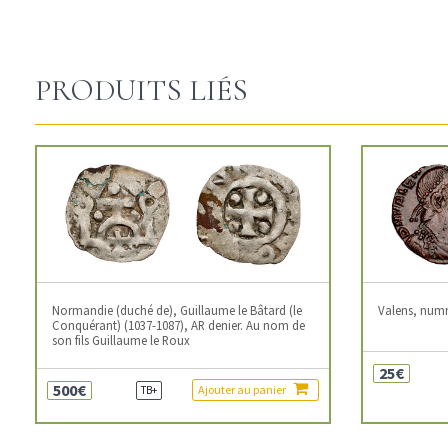
PRODUITS LIÉS
Normandie (duché de), Guillaume le Bâtard (le
Valens, num
Conquérant) (1037-1087), AR denier. Au nom de
son fils Guillaume le Roux
25€
500€
Ajouter au panier
TB+