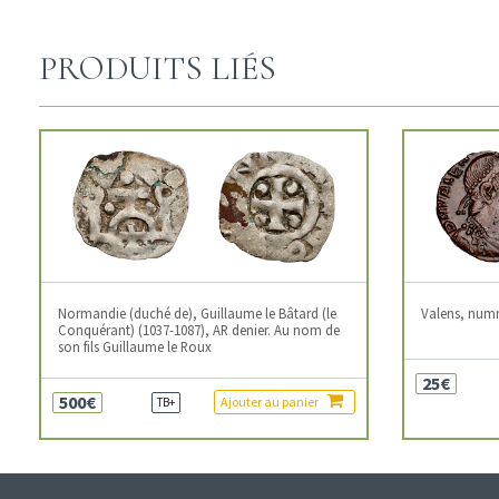
PRODUITS LIÉS
Normandie (duché de), Guillaume le Bâtard (le
Valens, num
Conquérant) (1037-1087), AR denier. Au nom de
son fils Guillaume le Roux
25€
500€
Ajouter au panier
TB+