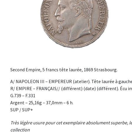
Second Empire, 5 francs tête laurée, 1869 Strasbourg.
A/ NAPOLEON III – EMPEREUR (atelier). Tête laurée à gauch
R/ EMPIRE – FRANÇAIS// (différent) (date) (différent). Écu i
G.739 – F.331
Argent – 25,16g – 37,0mm – 6 h.
SUP / SUP+
Très légère usure pour cet exemplaire absolument superbe, le b
collection