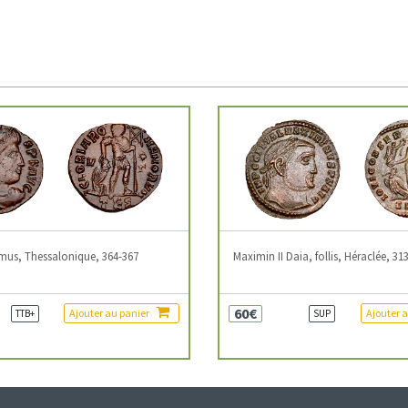
mus, Thessalonique, 364-367
Maximin II Daia, follis, Héraclée, 31
60€
Ajouter au panier
Ajouter 
TTB+
SUP