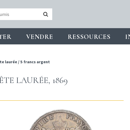
TER
VENDRE
RESSOURCES
I
te laurée
/
5 francs argent
TE LAURÉE, 1869