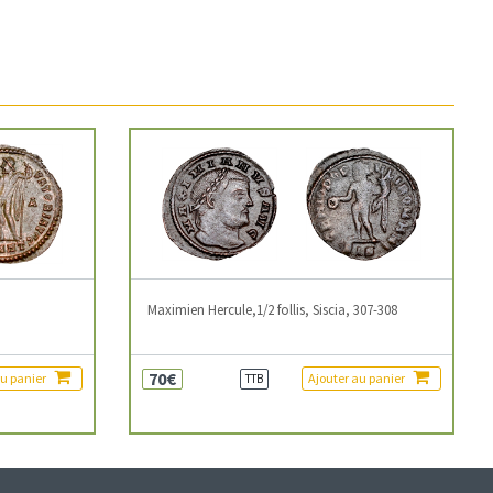
3
Maximien Hercule,1/2 follis, Siscia, 307-308
70€
au panier
Ajouter au panier
TTB