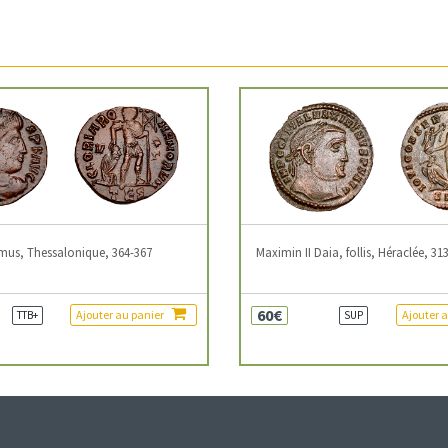
mus, Thessalonique, 364-367
Maximin II Daia, follis, Héraclée, 31
60€
Ajouter au panier
Ajouter 
TTB+
SUP