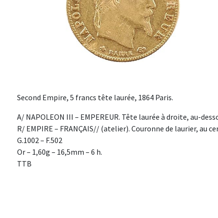
Second Empire, 5 francs tête laurée, 1864 Paris.
A/ NAPOLEON III – EMPEREUR. Tête laurée à droite, au-desso
R/ EMPIRE – FRANÇAIS// (atelier). Couronne de laurier, au ce
G.1002 – F.502
Or – 1,60g – 16,5mm – 6 h.
TTB