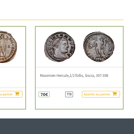
3
Maximien Hercule,1/2 follis, Siscia, 307-308
70€
au panier
Ajouter au panier
TTB