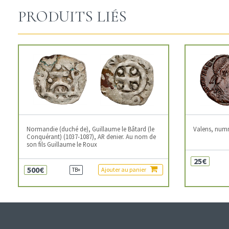
PRODUITS LIÉS
Normandie (duché de), Guillaume le Bâtard (le
Valens, num
Conquérant) (1037-1087), AR denier. Au nom de
son fils Guillaume le Roux
25€
500€
Ajouter au panier
TB+