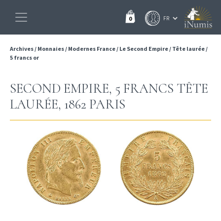
0
Archives
/
Monnaies
/
Modernes France
/
Le Second Empire
/
Tête laurée
/
5 francs or
SECOND EMPIRE, 5 FRANCS TÊTE
LAURÉE, 1862 PARIS