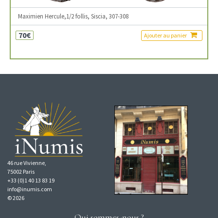
Maximien Hercule,1/2 follis, Siscia, 307-308
70€
Ajouter au panier
46 rue Vivienne,
75002 Paris
+33 (0)1 40 13 83 19
info@inumis.com
© 2026
Qui sommes-nous ?