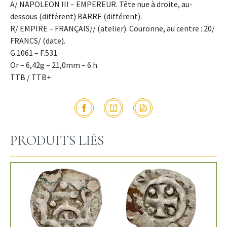
A/ NAPOLEON III – EMPEREUR. Tête nue à droite, au-
dessous (différent) BARRE (différent).
R/ EMPIRE – FRANÇAIS// (atelier). Couronne, au centre : 20/
FRANCS/ (date).
G.1061 – F.531
Or – 6,42g – 21,0mm – 6 h.
TTB / TTB+
PRODUITS LIÉS