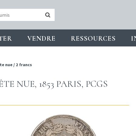
TER
VENDRE
RESSOURCES
I
te nue
/
2 francs
TE NUE, 1853 PARIS, PCGS