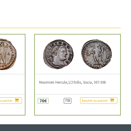
3
Maximien Hercule,1/2 follis, Siscia, 307-308
70€
au panier
Ajouter au panier
TTB