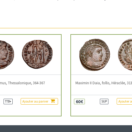
mus, Thessalonique, 364-367
Maximin II Daia, follis, Héraclée, 31
60€
Ajouter au panier
Ajouter 
TTB+
SUP