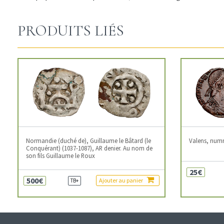
PRODUITS LIÉS
Normandie (duché de), Guillaume le Bâtard (le
Valens, num
Conquérant) (1037-1087), AR denier. Au nom de
son fils Guillaume le Roux
25€
500€
Ajouter au panier
TB+