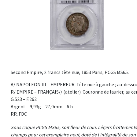
Second Empire, 2 francs tête nue, 1853 Paris, PCGS MS65.
A/ NAPOLEON III – EMPEREUR. Tête nue à gauche ; au-dessous
R/ EMPIRE – FRANÇAIS// (atelier). Couronne de laurier, au ce
G.523 – F.262
Argent – 9,93g – 27,0mm – 6 h.
RR. FDC
Sous coque PCGS MS65, soit fleur de coin. Légers frottements s
champs pour cet exemplaire neuf, doté de l'intégralité de son 