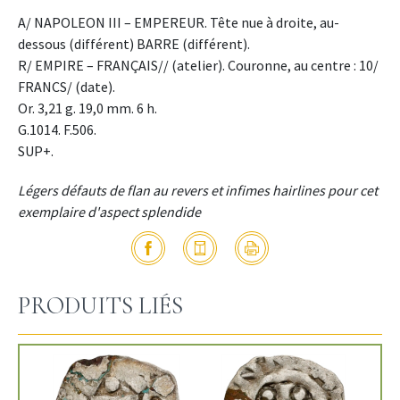
A/ NAPOLEON III – EMPEREUR. Tête nue à droite, au-
dessous (différent) BARRE (différent).
R/ EMPIRE – FRANÇAIS// (atelier). Couronne, au centre : 10/
FRANCS/ (date).
Or. 3,21 g. 19,0 mm. 6 h.
G.1014. F.506.
SUP+.
Légers défauts de flan au revers et infimes hairlines pour cet
exemplaire d'aspect splendide
PRODUITS LIÉS