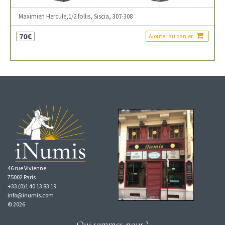
Maximien Hercule,1/2 follis, Siscia, 307-308
70€
Ajouter au panier
46 rue Vivienne,
75002 Paris
+33 (0)1 40 13 83 19
info@inumis.com
© 2026
Qui sommes-nous ?