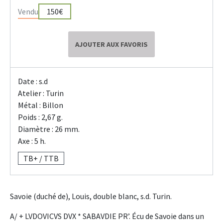
Vendu
150€
AJOUTER AUX FAVORIS
Date : s.d
Atelier : Turin
Métal : Billon
Poids : 2,67 g.
Diamètre : 26 mm.
Axe : 5 h.
TB+ / TTB
Savoie (duché de), Louis, double blanc, s.d. Turin.
A/ + LVDOVICVS DVX * SABAVDIE PR’. Écu de Savoie dans un