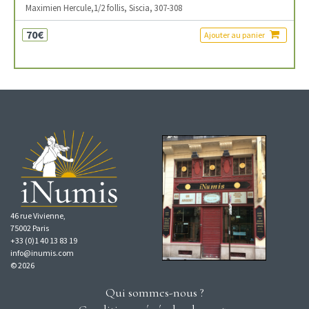
Maximien Hercule,1/2 follis, Siscia, 307-308
70€
Ajouter au panier
46 rue Vivienne,
75002 Paris
+33 (0)1 40 13 83 19
info@inumis.com
© 2026
Qui sommes-nous ?