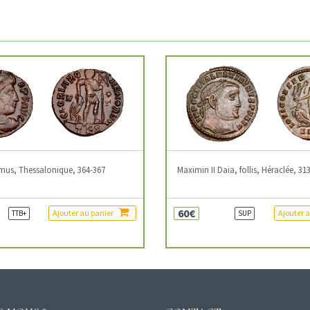
mus, Thessalonique, 364-367
Maximin II Daia, follis, Héraclée, 31
60€
Ajouter au panier
Ajouter 
TTB+
SUP