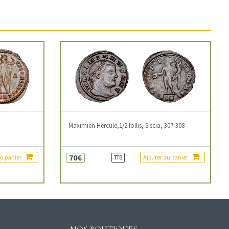
3
Maximien Hercule,1/2 follis, Siscia, 307-308
70€
au panier
Ajouter au panier
TTB