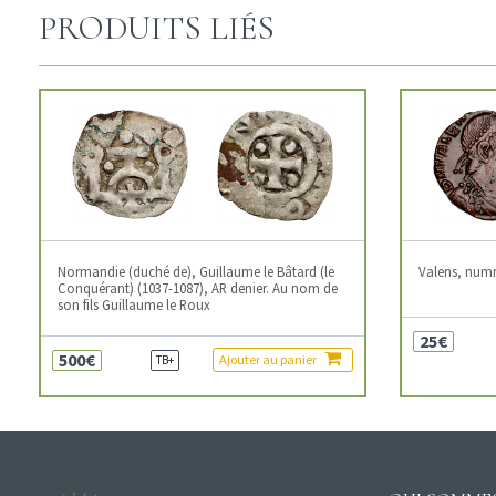
PRODUITS LIÉS
Normandie (duché de), Guillaume le Bâtard (le
Valens, num
Conquérant) (1037-1087), AR denier. Au nom de
son fils Guillaume le Roux
25€
500€
Ajouter au panier
TB+