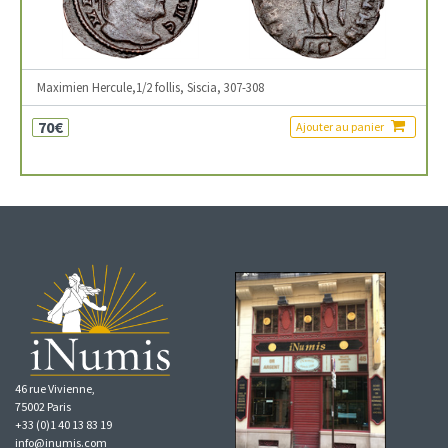
Maximien Hercule,1/2 follis, Siscia, 307-308
70€
Ajouter au panier
46 rue Vivienne,
75002 Paris
+33 (0)1 40 13 83 19
info@inumis.com