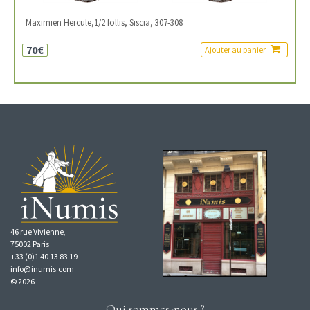
Maximien Hercule,1/2 follis, Siscia, 307-308
70€
Ajouter au panier
46 rue Vivienne,
75002 Paris
+33 (0)1 40 13 83 19
info@inumis.com
© 2026
Qui sommes-nous ?