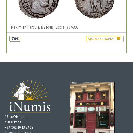
Maximien Hercule,1/2 follis, Siscia, 307-308
70€
Ajouter au panier
46 rue Vivienne,
75002 Paris
+33 (0)1 40 13 83 19
info@inumis.com