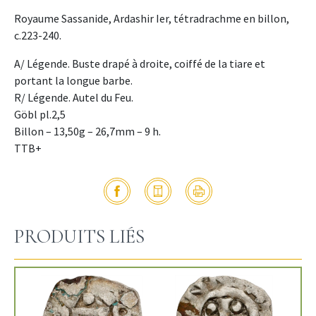
Royaume Sassanide, Ardashir Ier, tétradrachme en billon,
c.223-240.
A/ Légende. Buste drapé à droite, coiffé de la tiare et
portant la longue barbe.
R/ Légende. Autel du Feu.
Göbl pl.2,5
Billon – 13,50g – 26,7mm – 9 h.
TTB+
PRODUITS LIÉS