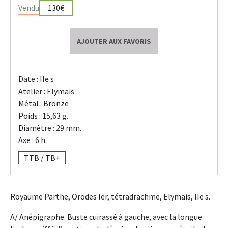
Vendu
130€
AJOUTER AUX FAVORIS
Date : IIe s
Atelier : Elymais
Métal : Bronze
Poids : 15,63 g.
Diamètre : 29 mm.
Axe : 6 h.
TTB / TB+
Royaume Parthe, Orodes Ier, tétradrachme, Elymais, IIe s.
A/ Anépigraphe. Buste cuirassé à gauche, avec la longue