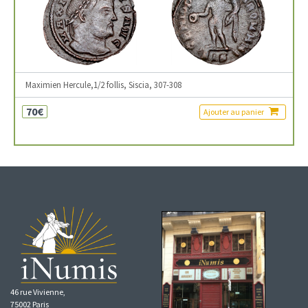
Maximien Hercule,1/2 follis, Siscia, 307-308
70€
Ajouter au panier
46 rue Vivienne,
75002 Paris