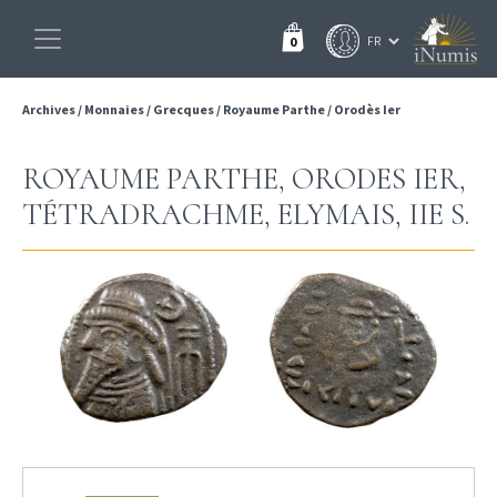
0
Archives
/
Monnaies
/
Grecques
/
Royaume Parthe
/
Orodès Ier
ROYAUME PARTHE, ORODES IER,
TÉTRADRACHME, ELYMAIS, IIE S.