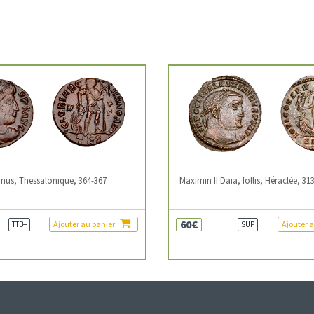
mus, Thessalonique, 364-367
Maximin II Daia, follis, Héraclée, 31
60€
Ajouter au panier
Ajouter 
TTB+
SUP