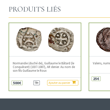
PRODUITS LIÉS
Normandie (duché de), Guillaume le Bâtard (le
Valens, num
Conquérant) (1037-1087), AR denier. Au nom de
son fils Guillaume le Roux
25€
500€
Ajouter au panier
TB+