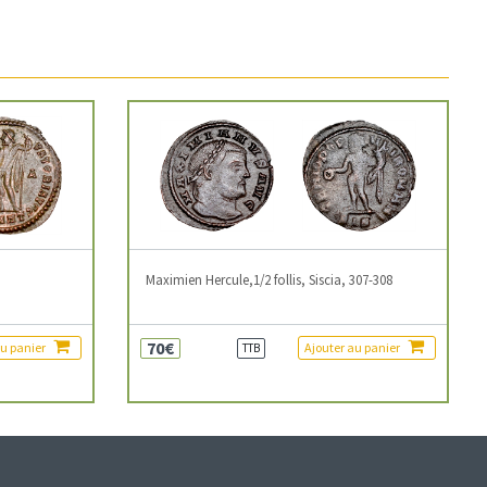
3
Maximien Hercule,1/2 follis, Siscia, 307-308
70€
au panier
Ajouter au panier
TTB