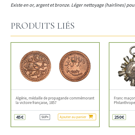
Existe en or, argent et bronze. Léger nettoyage (hairlines) po
PRODUITS LIÉS
Algérie, médaille de propagande commémorant
Franc maçonn
la victoire française, 1857
Philanthropes
45€
250€
Ajouter au panier
SUP+