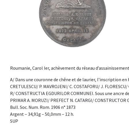
Roumanie, Carol Ier, achèvement du réseau d’assainissement d
A/ Dans une couronne de chêne et de laurier, l’inscription e
CRETULESCU/ P. MAVROJENI/ C. COSTAFORU/ J. FLORESCU/ C
R/ CONSTRUCTIA EGDURILOR COMMUNEI. Sous une ancre de mari
PRIMAR A. MORUZI/ PREFECT N. CATARGI/ CONSTRUCTOR GR.
Bull. Soc. Num. Rom. 1906 n° 1873
Argent – 34,91g – 50,0mm – 12 h.
SUP