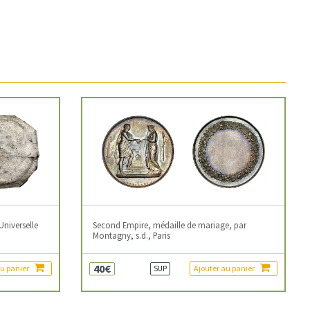
Universelle
Second Empire, médaille de mariage, par
Montagny, s.d., Paris
40€
au panier
Ajouter au panier
SUP