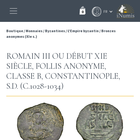
0
Boutique
/
Monnaies
/
Byzantines
/
L'Empire byzantin
/
Bronzes
anonymes (XIe s.)
ROMAIN III OU DÉBUT XIE
SIÈCLE, FOLLIS ANONYME,
CLASSE B, CONSTANTINOPLE,
S.D. (C.1028-1034)