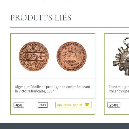
PRODUITS LIÉS
Algérie, médaille de propagande commémorant
Franc maçonn
la victoire française, 1857
Philanthropes
45€
250€
Ajouter au panier
SUP+