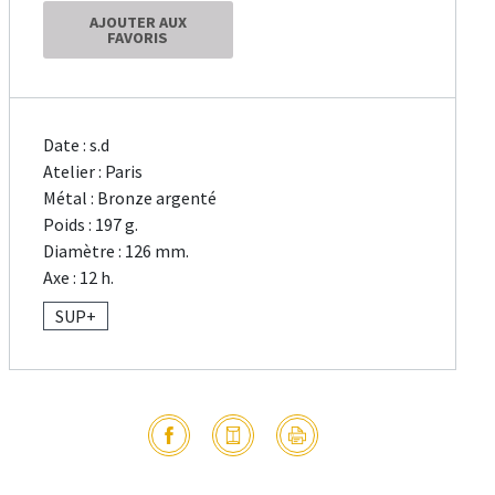
AJOUTER AUX
FAVORIS
Date : s.d
Atelier : Paris
Métal : Bronze argenté
Poids : 197 g.
Diamètre : 126 mm.
Axe : 12 h.
SUP+