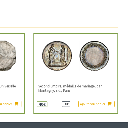
Universelle
Second Empire, médaille de mariage, par
Montagny, s.d., Paris
40€
au panier
Ajouter au panier
SUP