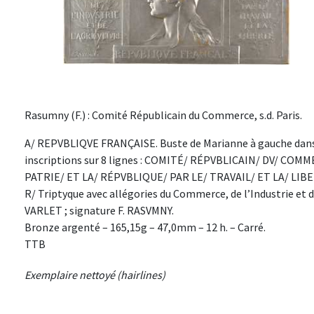
Rasumny (F.) : Comité Républicain du Commerce, s.d. Paris.
A/ REPVBLIQVE FRANÇAISE. Buste de Marianne à gauche dans le
inscriptions sur 8 lignes : COMITÉ/ RÉPVBLICAIN/ DV/ COM
PATRIE/ ET LA/ RÉPVBLIQUE/ PAR LE/ TRAVAIL/ ET LA/ LIBER
R/ Triptyque avec allégories du Commerce, de l’Industrie et 
VARLET ; signature F. RASVMNY.
Bronze argenté – 165,15g – 47,0mm – 12 h. – Carré.
TTB
Exemplaire nettoyé (hairlines)