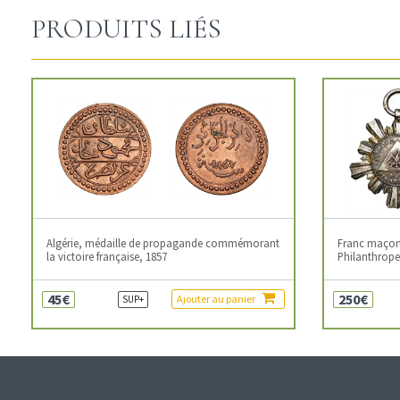
PRODUITS LIÉS
Algérie, médaille de propagande commémorant
Franc maçonn
la victoire française, 1857
Philanthropes
45€
250€
Ajouter au panier
SUP+