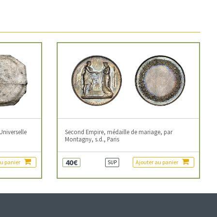
Universelle
Second Empire, médaille de mariage, par
Montagny, s.d., Paris
40€
au panier
Ajouter au panier
SUP