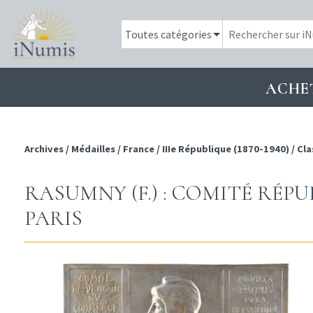
ACHE
Archives
/
Médailles
/
France
/
IIIe République (1870-1940)
/
Cla
RASUMNY (F.) : COMITÉ RÉPU
PARIS