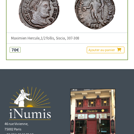
Maximien Hercule,1/2 follis, Siscia, 307-308
70€
Ajouter au panier
46 rue Vivienne,
75002 Paris