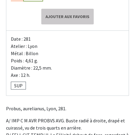
AJOUTER AUX FAVORIS
Date : 281
Atelier : Lyon
Métal : Billon
Poids : 4,61 g.
Diamètre : 22,5 mm.
Axe : 12 h.
SUP
Probus, aurelianus, Lyon, 281.
A/ IMP C M AVR PROBVS AVG. Buste radié à droite, drapé et
cuirassé, vu de trois quarts en arrière.
R/ FELI-CIT TEMP/ II. La Félicité debout de face, regardant à