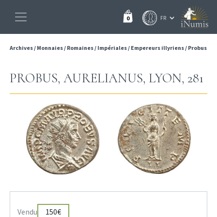
0
Archives
/
Monnaies
/
Romaines
/
Impériales
/
Empereurs illyriens
/
Probus
PROBUS, AURELIANUS, LYON, 281
Vendu
150€