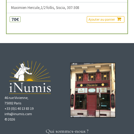
Maximien Hercule,1/2 follis, Siscia, 307-308
70€
Ajouter au panier
46 rue Vivienne,
75002 Paris
+33 (0)1 40 13 83 19
info@inumis.com
© 2026
Qui sommes-nous ?