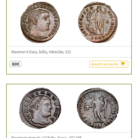
Maximin II Daia, follis, Héraclée, 313
60€
Ajouter au panier
Maximien Hercule,1/2 follis, Siscia, 307-308