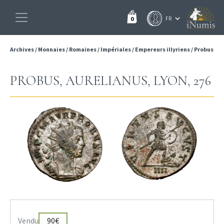
0
Archives
/
Monnaies
/
Romaines
/
Impériales
/
Empereurs illyriens
/
Probus
PROBUS, AURELIANUS, LYON, 276
Vendu
90€