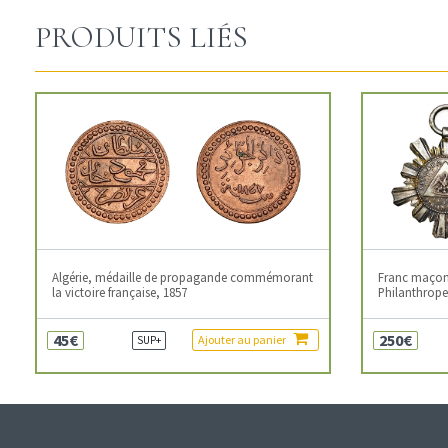
PRODUITS LIÉS
Algérie, médaille de propagande commémorant
Franc maçonn
la victoire française, 1857
Philanthropes
45€
250€
Ajouter au panier
SUP+