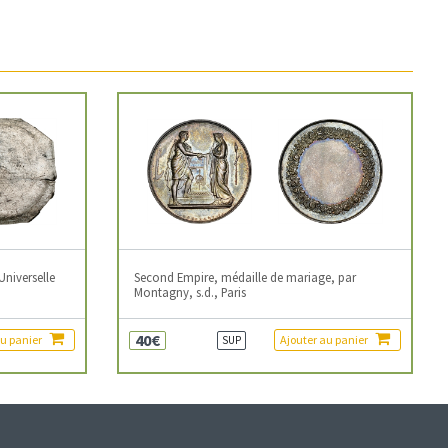
Universelle
Second Empire, médaille de mariage, par
Montagny, s.d., Paris
40€
au panier
Ajouter au panier
SUP