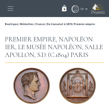
0
Boutique
/
Médailles
/
France
/
Du Consulat à 1870
/
Premier empire
PREMIER EMPIRE, NAPOLÉON
IER, LE MUSÉE NAPOLÉON, SALLE
APOLLON, S.D. (C.1804) PARIS