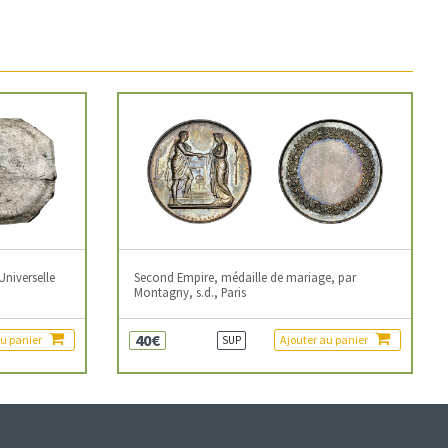
Universelle
Second Empire, médaille de mariage, par
Montagny, s.d., Paris
40€
au panier
Ajouter au panier
SUP