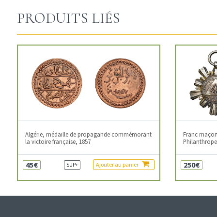
PRODUITS LIÉS
Algérie, médaille de propagande commémorant
Franc maçonn
la victoire française, 1857
Philanthropes
45€
250€
Ajouter au panier
SUP+